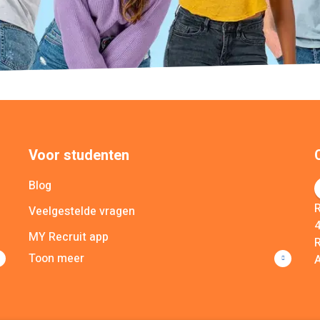
Voor studenten
Blog
R
Veelgestelde vragen
MY Recruit app
R
Toon meer
A
Poolmanager app