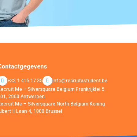
Contactgegevens
+32 1 415 17 35
info@recruitastudent.be
ecruit Me – Silversquare Belgium Frankrijklei 5
401, 2000 Antwerpen
ecruit Me – Silversquare North Belgium Koning
lbert II Laan 4, 1000 Brussel