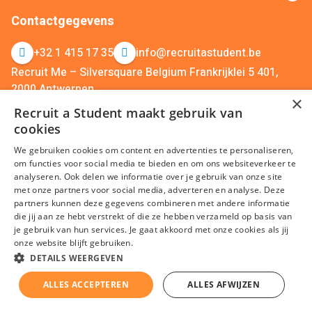
Contactgegevens
+32 1 415 17 35
info@recruitastudent.be
Recruit Me – Silversquare Belgium Frankrijklei 5 401,
2000 Antwerpen
×
Recruit Me – Silversquare North Belgium Koning Albert II
Recruit a Student maakt gebruik van
Laan 4, 1000 Brussel
cookies
We gebruiken cookies om content en advertenties te personaliseren,
om functies voor social media te bieden en om ons websiteverkeer te
analyseren. Ook delen we informatie over je gebruik van onze site
met onze partners voor social media, adverteren en analyse. Deze
partners kunnen deze gegevens combineren met andere informatie
die jij aan ze hebt verstrekt of die ze hebben verzameld op basis van
je gebruik van hun services. Je gaat akkoord met onze cookies als jij
Algemene voorwaarden
Privacy
Cookies
Disclaimer
onze website blijft gebruiken.
Sitemap
DETAILS WEERGEVEN
© Recruit a Student 2026 | Erkenningsnummer: VG.2410/U
ALLES ACCEPTEREN
ALLES AFWIJZEN
– B.20447-406-20240621 – W.DISP.2096