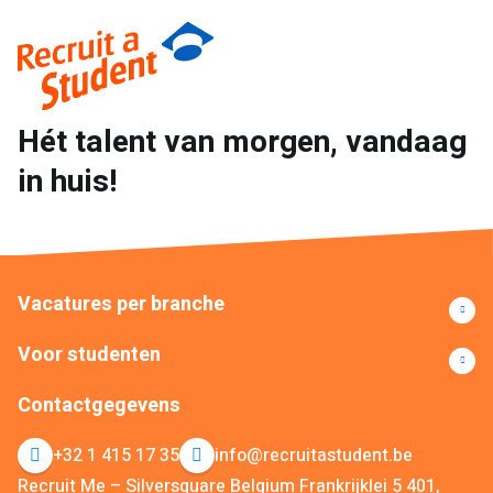
Hét talent van morgen, vandaag
in huis!
Vacatures per branche
Voor studenten
Contactgegevens
+32 1 415 17 35
info@recruitastudent.be
Recruit Me – Silversquare Belgium Frankrijklei 5 401,