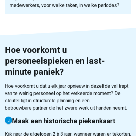
medewerkers, voor welke taken, in welke periodes?
Week 3 en 4
Week 5 en 6
Week 7 en 8
Recruit a Student selecteert en screent de kandidaten
U ontmoet de geselecteerde studenten en geeft groen
Recruit a Student regelt de contracten, Dimona-aangifte
op basis van uw profiel
licht
en onboarding. U hoeft er niet naar om te kijken.
Hoe voorkomt u
personeelspieken en last-
minute paniek?
Hoe voorkomt u dat u elk jaar opnieuw in dezelfde val trapt
van te weinig personeel op het verkeerde moment? De
sleutel ligt in structurele planning en een
betrouwbare partner die het zware werk uit handen neemt.
Maak een historische piekenkaart
Kijk naar de afgelopen 2 à 3 jaar: wanneer waren er tekorten,