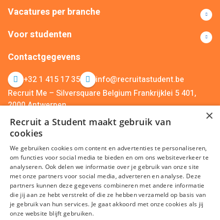
Vacatures per branche
Voor studenten
Contactgegevens
+32 1 415 17 35
info@recruitastudent.be
Recruit Me – Silversquare Belgium Frankrijklei 5 401,
2000 Antwerpen
×
Recruit Me – Silversquare North Belgium Koning Albert II
Recruit a Student maakt gebruik van
Laan 4, 1000 Brussel
cookies
We gebruiken cookies om content en advertenties te personaliseren,
om functies voor social media te bieden en om ons websiteverkeer te
analyseren. Ook delen we informatie over je gebruik van onze site
met onze partners voor social media, adverteren en analyse. Deze
partners kunnen deze gegevens combineren met andere informatie
die jij aan ze hebt verstrekt of die ze hebben verzameld op basis van
je gebruik van hun services. Je gaat akkoord met onze cookies als jij
Algemene voorwaarden
Privacy
Cookies
Disclaimer
onze website blijft gebruiken.