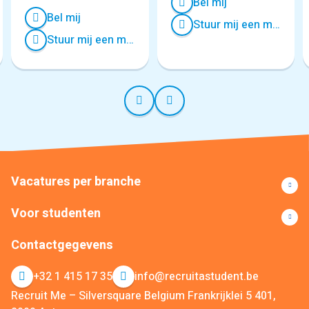
Bel mij
Bel mij
Stuur mij een mailtje
Stuur mij een mailtje
Vacatures per branche
Voor studenten
Contactgegevens
+32 1 415 17 35
info@recruitastudent.be
Recruit Me – Silversquare Belgium Frankrijklei 5 401,