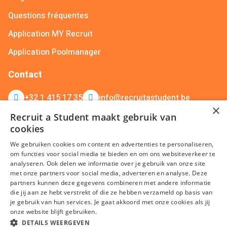
Questions fréquentes
Application MY Recruit
Application Poolmanager
Contact
+32 1 415 17 35
info@recruitastudent.be
×
Recruit Me – Silversquare Belgium Frankrijklei 5 401,
Recruit a Student maakt gebruik van
2000 Antwerpen
cookies
We gebruiken cookies om content en advertenties te personaliseren,
om functies voor social media te bieden en om ons websiteverkeer te
analyseren. Ook delen we informatie over je gebruik van onze site
met onze partners voor social media, adverteren en analyse. Deze
partners kunnen deze gegevens combineren met andere informatie
die jij aan ze hebt verstrekt of die ze hebben verzameld op basis van
je gebruik van hun services. Je gaat akkoord met onze cookies als jij
Termes et conditions
Privacy policy
Cookies
Disclaimer
onze website blijft gebruiken.
Plan du site
DETAILS WEERGEVEN