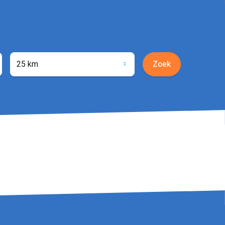
25 km
Zoek
ocatie
phalen