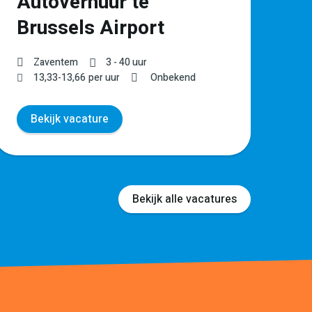
Autoverhuur te
Brussels Airport
Zaventem
3 - 40 uur
13,33
-
13,66
per uur
Onbekend
Bekijk vacature
Bekijk alle vacatures