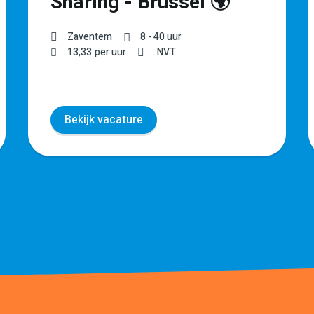
Sharing - Brussel 🌍
Zaventem
8 - 40 uur
13,33
per uur
NVT
Bekijk vacature