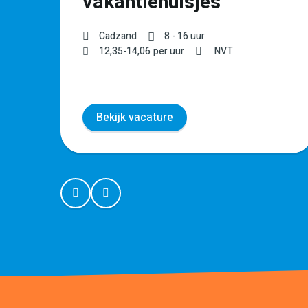
vakantiehuisjes
Cadzand
8 - 16 uur
12,35
-
14,06
per uur
NVT
Bekijk vacature