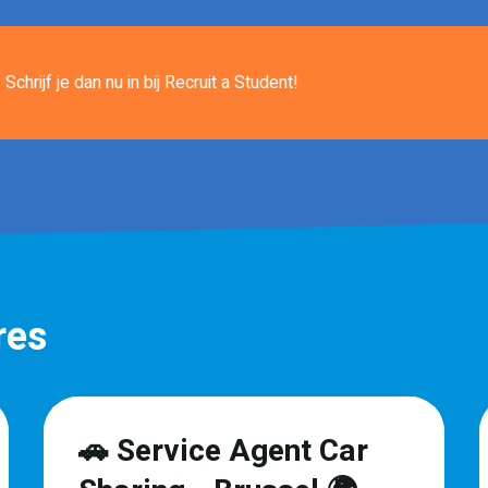
Schrijf je dan nu in
bij Recruit a Student!
res
🚗 Service Agent Car